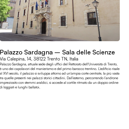
Palazzo Sardagna – Sala delle Scienze
Via Calepina, 14, 38122 Trento TN, Italia
Palazzo Sardagna, attuale sede degli uffici del Rettorato dell'Università di Trento,
è uno dei capolavori del manierismo e del primo barocco trentino. L’edificio risale
al XVI secolo, il palazzo si sviluppa attorno ad un'ampia corte centrale, la più vasta
tra quelle presenti nei palazzi storici cittadini. Dall’esterno, percorrendo l’androne
impreziosito con stemmi araldici, si accede al cortile ritmato da un doppio ordine
di loggiati e lunghi ballatoi.