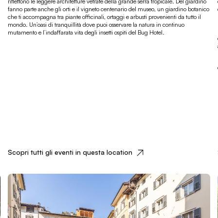
riflettono le leggere architetture vetrate della grande serra tropicale. Del giardino
fanno parte anche gli orti e il vigneto centenario del museo, un giardino botanico
che ti accompagna tra piante officinali, ortaggi e arbusti provenienti da tutto il
mondo. Un’oasi di tranquillità dove puoi osservare la natura in continuo
mutamento e l’indaffarata vita degli insetti ospiti del Bug Hotel.
Scopri tutti gli eventi in questa location