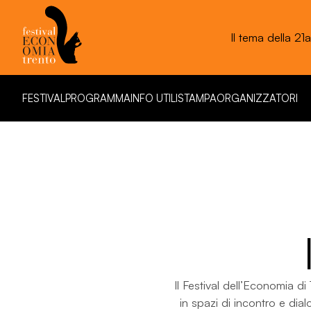
Fe
FESTIVAL
PROGRAMMA
INFO UTILI
STAMPA
ORGANIZZATORI
FESTIVAL
PROGRAMMA
INFO UTILI
STAMPA
ORGANIZZATORI
Il Festival dell’Economia di 
in spazi di incontro e dial