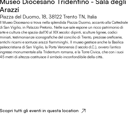
Museo Diocesano Tridentino - Sala degli
Arazzi
Piazza del Duomo, 18, 38122 Trento TN, Italia
Il Museo Diocesano si trova nella splendida Piazza Duomo, accanto alla Cattedrale
di San Vigilio, in Palazzo Pretorio. Nelle sue sale espone un ricco patrimonio di
arte e cultura che spazia dall'XI al XIX secolo: dipinti, sculture lignee, codici
miniati, testimonianze iconografiche del concilio di Trento, preziose oreficerie,
antichi ricami e sontuosi arazzi fiamminghi. Il museo gestisce anche la Basilica
paleocristiana di San Vigilio, la Porta Veronensis (I secolo d.C.), ovvero l’antico
ingresso monumentale alla Tridentum romana, e la Torre Civica, che con i suoi
45 metri di altezza costituisce il simbolo inconfondibile della città.
Scopri tutti gli eventi in questa location