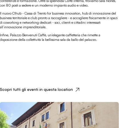
conferenze e formazione. Oltre la splendida Corte interna, troviamo Sala Nones,
con 80 posti a sedere e un moderno impianto audio e video.
Il nuovo Clhub - Cassa di Trento for business innovation, hub di innovazione del
business territoriale e club pronto a raccogliere - e accogliere fisicamente in spazi
di coworking e networking dedicati - soci, clienti e cittadini interessati
all’innovazione imprenditoriale.
Infine, Palazzo Benvenuti Caffè, un’elegante caffetteria che rimette a
disposizione della collettività la bellissima sala da ballo del palazzo.
Scopri tutti gli eventi in questa location