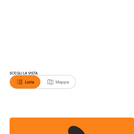
SCEGLI LA VISTA
Elenco delle location del festival
Lista
Mappa