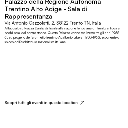
Palazzo della Regione Autonoma
Trentino Alto Adige - Sala di
Rappresentanza
Via Antonio Gazzoletti, 2, 38122 Trento TN, Italia
Affacciato su Piazza Dante, di fronte alla stazione ferroviaria di Trento, si trova a
pochi passi dal centro storico. Questo Palazzo venne realizzato tra gli anni 1958-
65 su progetto dell’architetto trentino Adalberto Libera (1903-1963), esponente di
spicco dell’architettura razionalista italiana.
Scopri tutti gli eventi in questa location