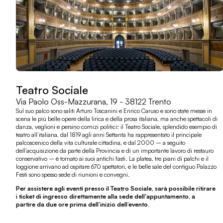
Teatro Sociale
Via Paolo Oss-Mazzurana, 19 - 38122 Trento
Sul suo palco sono saliti Arturo Toscanini e Enrico Caruso e sono state messe in
scena le più belle opere della lirica e della prosa italiana, ma anche spettacoli di
danza, veglioni e persino comizi politici: il Teatro Sociale, splendido esempio di
teatro all’italiana, dal 1819 agli anni Settanta ha rappresentato il principale
palcoscenico della vita culturale cittadina, e dal 2000 – a seguito
dell’acquisizione da parte della Provincia e di un importante lavoro di restauro
conservativo – è tornato ai suoi antichi fasti. La platea, tre piani di palchi e il
loggione arrivano ad ospitare 670 spettatori, e le belle sale del contiguo Palazzo
Festi sono spesso sede di riunioni e convegni.
Per assistere agli eventi presso il Teatro Sociale, sarà possibile ritirare
i ticket di ingresso direttamente alla sede dell'appuntamento, a
partire da due ore prima dell’inizio dell’evento.