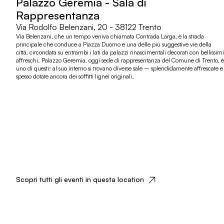
Palazzo Geremia - Sala di
Rappresentanza
Via Rodolfo Belenzani, 20 - 38122 Trento
Via Belenzani, che un tempo veniva chiamata Contrada Larga, è la strada
principale che conduce a Piazza Duomo e una delle più suggestive vie della
città, circondata su entrambi i lati da palazzi rinascimentali decorati con bellissimi
affreschi. Palazzo Geremia, oggi sede di rappresentanza del Comune di Trento, è
uno di questi: al suo interno si trovano diverse sale – splendidamente affrescate e
spesso dotate ancora dei soffitti lignei originali.
Scopri tutti gli eventi in questa location