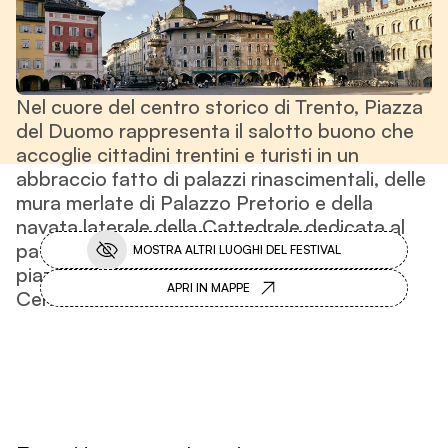
Nel cuore del centro storico di Trento, Piazza
del Duomo rappresenta il salotto buono che
accoglie cittadini trentini e turisti in un
abbraccio fatto di palazzi rinascimentali, delle
mura merlate di Palazzo Pretorio e della
navata laterale della Cattedrale dedicata al
patrono della città, San Vigilio. In questa
MOSTRA ALTRI LUOGHI DEL FESTIVAL
piazza si trova il
Bookstore, la Libreria
APRI IN MAPPE
Centrale del Festival dell'Economia.
Fuori Festival