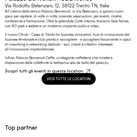
Via Rodolfo Belenzani, 12, 38122 Trento TN, Italia
All’interno dello storico Palazzo Benvenuti, in Via Belenzani, si aprono nuovi
spazi per ospitare, di volta in volta, aziende, associazioni, per eventi, mostre,
conferenze e formazione. Oltre la splendida Corte interna, troviamo Sala Nones,
con 80 posti a sedere e un moderno impianto audio e video.
Il nuovo Clhub - Cassa di Trento for business innovation, hub di innovazione del
business territoriale e club pronto a raccogliere - e accogliere fisicamente in spazi
di coworking e networking dedicati - soci, clienti e cittadini interessati
all’innovazione imprenditoriale.
Infine, Palazzo Benvenuti Caffè, un’elegante caffetteria che rimette a
disposizione della collettività la bellissima sala da ballo del palazzo.
Scopri tutti gli eventi in questa location
VEDI TUTTE LE LOCATION
Top partner