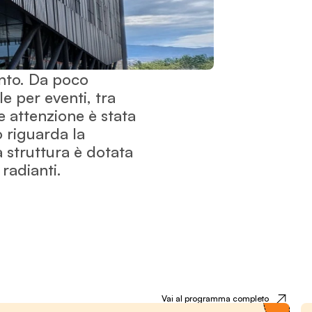
ento. Da poco
 per eventi, tra
re attenzione è stata
o riguarda la
a struttura è dotata
radianti.
Festival
Vai al programma completo