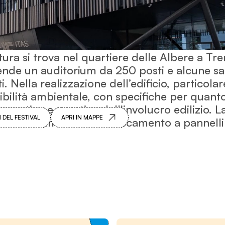
tura si trova nel quartiere delle Albere a Tr
de un auditorium da 250 posti e alcune sale
. Nella realizzazione dell’edificio, particola
nibilità ambientale, con specifiche per quant
ergetica e acustica dell'involucro edilizio. L
 DEL FESTIVAL
APRI IN MAPPE
i riscaldamento e raffrescamento a pannelli 
Economie dei territori