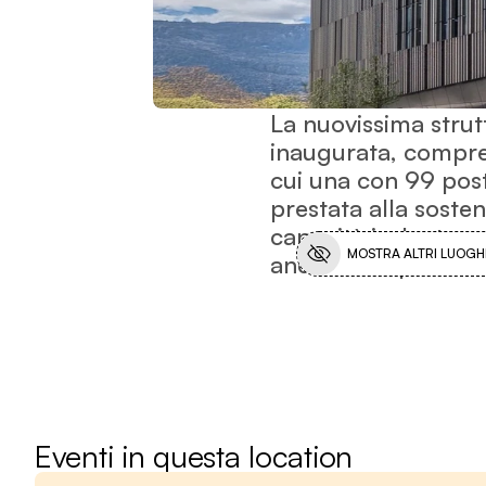
La nuovissima strut
inaugurata, compren
cui una con 99 posti
prestata alla soste
capacità isolante en
MOSTRA ALTRI LUOGHI
anche di impianto d
Eventi in questa location