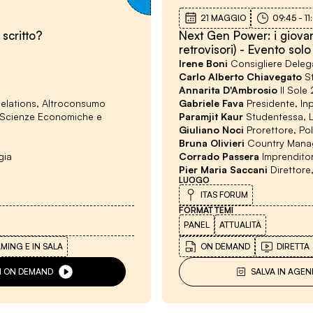
21 MAGGIO
09:45
-
11
 scritto?
Next Gen Power: i giovan
retrovisori) - Evento solo
Irene Boni
Consigliere Deleg
Carlo Alberto Chiavegato
S
Annarita D'Ambrosio
Il Sole
Relations, Altroconsumo
Gabriele Fava
Presidente, In
e Scienze Economiche e
Paramjit Kaur
Studentessa, L
Giuliano Noci
Prorettore, Pol
Bruna Olivieri
Country Manag
gia
Corrado Passera
Imprendito
Pier Maria Saccani
Direttore
LUOGO
ITAS FORUM
FORMAT
TEMI
PANEL
ATTUALITÀ
AMING E IN SALA
ON DEMAND
DIRETTA
VI ON DEMAND
SALVA IN AGEN