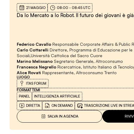
21 MAGGIO
08:00
-
08:45
UTC
Da Io Mercato a Io Robot. Il futuro dei giovani è già
Federico Cavallo
Responsabile Corporate Affairs & Public 
Carlo Cottarelli
Direttore, Programma di Educazione per l
Sociali,Università Cattolica del Sacro Cuore
Marino Melissano
Segretario Generale, Altroconsumo
Francesca Negrello
Ricercatrice, Istituto Italiano di Tecnolo
Alice Rovati
Rappresentante, Altroconsumo Trento
LUOGO
ITAS FORUM
FORMAT
TEMI
PANEL
INTELLIGENZA ARTIFICIALE
DIRETTA
ON DEMAND
TRASCRIZIONE LIVE IN STRE
SALVA IN AGENDA
RIVI