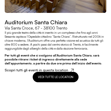
Auditorium Santa Chiara
Via Santa Croce, 67 - 38100 Trento
Il più grande teatro della città è inserito in un complesso che fino agli anni
Sessanta ospitava l’Ospedale cittadino “Santa Chiara”. Ristrutturato nel 2006 in
chiave moderna, l’Auditorium offre una perfetta visione ed acustica da tutti gli
oltre 800 a sedere. A pochi passi dal centro storico di Trento, è facilmente
raggiungibile dagli alberghi della città e dalla stazione ferroviaria.
Per tutti gli eventi che si svolgono all’Auditorium Santa Chiara, sarà
possibile ritirare i ticket di ingresso direttamente alla sede
dell'appuntamento, a partire da due ore prima dell’inizio dell’evento.
Scopri tutti gli eventi in questa location
VEDI TUTTE LE LOCATION