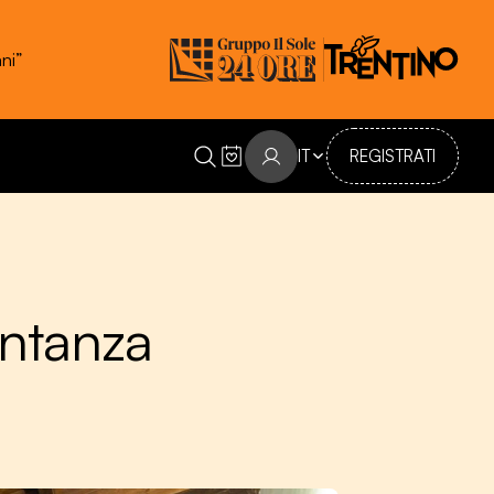
ni”
IT
REGISTRATI
entanza