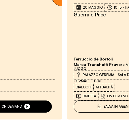
20 MAGGIO
10:15
-
11
Guerra e Pace
Ferruccio de Bortoli
Marco Tronchetti Provera
V
LUOGO
PALAZZO GEREMIA - SALA 
FORMAT
TEMI
DIALOGHI
ATTUALITÀ
DIRETTA
ON DEMAND
VI ON DEMAND
SALVA IN AGEN