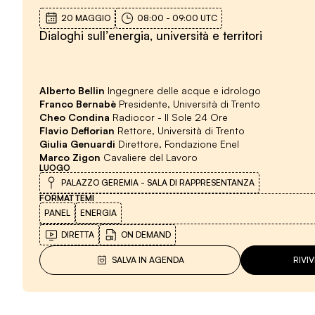
20 MAGGIO
08:00
-
09:00
UTC
Dialoghi sull’energia, università e territori
Alberto Bellin
Ingegnere delle acque e idrologo
Franco Bernabè
Presidente, Università di Trento
Cheo Condina
Radiocor - Il Sole 24 Ore
Flavio Deflorian
Rettore, Università di Trento
Giulia Genuardi
Direttore, Fondazione Enel
Marco Zigon
Cavaliere del Lavoro
LUOGO
PALAZZO GEREMIA - SALA DI RAPPRESENTANZA
FORMAT
TEMI
PANEL
ENERGIA
DIRETTA
ON DEMAND
SALVA IN AGENDA
RIVI