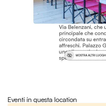
Via Belenzani, che
principale che cond
circondata su entram
affreschi. Palazzo
uno di questi: al s
MOSTRA ALTRI LUOGHI
spesso dotate ancora 
Eventi in questa location