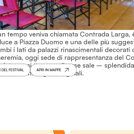
 un tempo veniva chiamata Contrada Larga, è
uce a Piazza Duomo e una delle più suggestiv
bi i lati da palazzi rinascimentali decorati 
 Geremia, oggi sede di rappresentanza del C
uo interno si trovano diverse sale – splendid
 DEL FESTIVAL
APRI IN MAPPE
dei soffitti lignei originali.
Festival