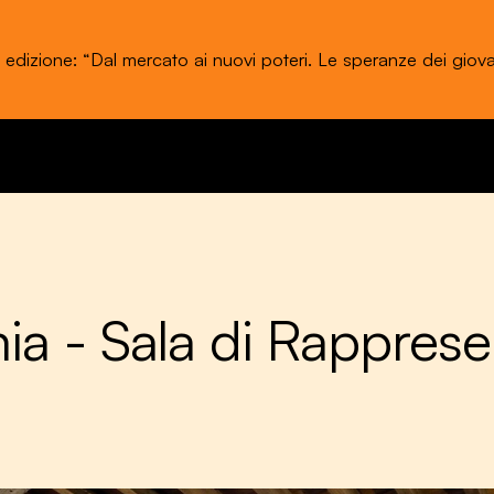
a edizione: “Dal mercato ai nuovi poteri. Le speranze dei giova
stival dell'Economia di Trento 20 - 24 maggio 2026
ia - Sala di Rappres