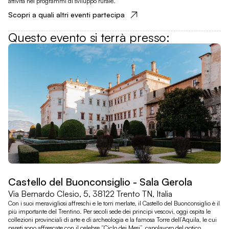
attività nei programmi di sviluppo rurale.
Scopri a quali altri eventi partecipa
Questo evento si terrà presso
:
Castello del Buonconsiglio - Sala Gerola
Via Bernardo Clesio, 5, 38122 Trento TN, Italia
Con i suoi meravigliosi affreschi e le torri merlate, il Castello del Buonconsiglio è il
più importante del Trentino. Per secoli sede dei principi vescovi, oggi ospita le
collezioni provinciali di arte e di archeologia e la famosa Torre dell’Aquila, le cui
pareti sono affrescate con il celebre “Ciclo dei Mesi”, capolavoro del gotico