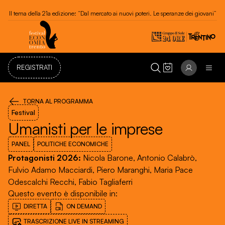
Festival dell'Economia di Trento 20 - 24 maggio 2026
REGISTRATI
TORNA AL PROGRAMMA
Festival
Umanisti per le imprese
PANEL
POLITICHE ECONOMICHE
Protagonisti 2026
:
Nicola Barone, Antonio Calabrò,
Fulvio Adamo Macciardi, Piero Maranghi, Maria Pace
Odescalchi Recchi, Fabio Tagliaferri
Questo evento è disponibile in
:
DIRETTA
ON DEMAND
TRASCRIZIONE LIVE IN STREAMING