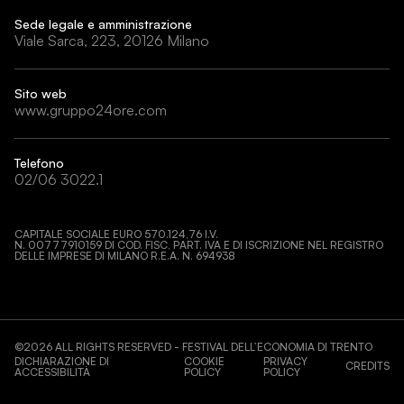
Sede legale e amministrazione
Viale Sarca, 223, 20126 Milano
Sito web
www.gruppo24ore.com
Telefono
02/06 3022.1
CAPITALE SOCIALE EURO 570.124,76 I.V.
N. 00777910159 DI COD. FISC, PART. IVA E DI ISCRIZIONE NEL REGISTRO
DELLE IMPRESE DI MILANO R.E.A. N. 694938
©
2026
ALL RIGHTS RESERVED - FESTIVAL DELL’ECONOMIA DI TRENTO
DICHIARAZIONE DI
COOKIE
PRIVACY
CREDITS
ACCESSIBILITÀ
POLICY
POLICY