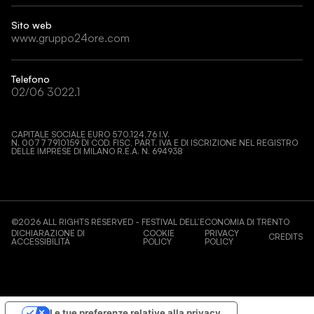
Sito web
www.gruppo24ore.com
Telefono
02/06 3022.1
CAPITALE SOCIALE EURO 570.124,76 I.V.
N. 00777910159 DI COD. FISC, PART. IVA E DI ISCRIZIONE NEL REGISTRO
DELLE IMPRESE DI MILANO R.E.A. N. 694938
©
2026
ALL RIGHTS RESERVED - FESTIVAL DELL’ECONOMIA DI TRENTO
DICHIARAZIONE DI
COOKIE
PRIVACY
CREDITS
ACCESSIBILITÀ
POLICY
POLICY
Le tue preferenze relative alla privacy