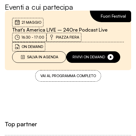
Eventi a cui partecipa
Fuori Festival
21 MAGGIO
That’s America LIVE – 24Ore Podcast Live
16:30
-
17:00
PIAZZA FIERA
ON DEMAND
SALVA IN AGENDA
RIVIVI ON DEMAND
VAI AL PROGRAMMA COMPLETO
Top partner