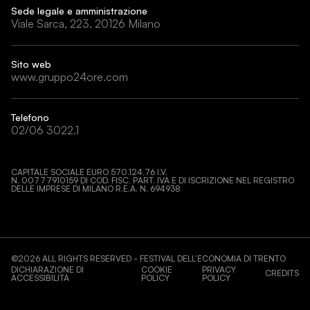
Sede legale e amministrazione
Viale Sarca, 223, 20126 Milano
Sito web
www.gruppo24ore.com
Telefono
02/06 3022.1
CAPITALE SOCIALE EURO 570.124,76 I.V.
N. 00777910159 DI COD. FISC, PART. IVA E DI ISCRIZIONE NEL REGISTRO
DELLE IMPRESE DI MILANO R.E.A. N. 694938
©
2026
ALL RIGHTS RESERVED - FESTIVAL DELL’ECONOMIA DI TRENTO
DICHIARAZIONE DI
COOKIE
PRIVACY
CREDITS
ACCESSIBILITÀ
POLICY
POLICY