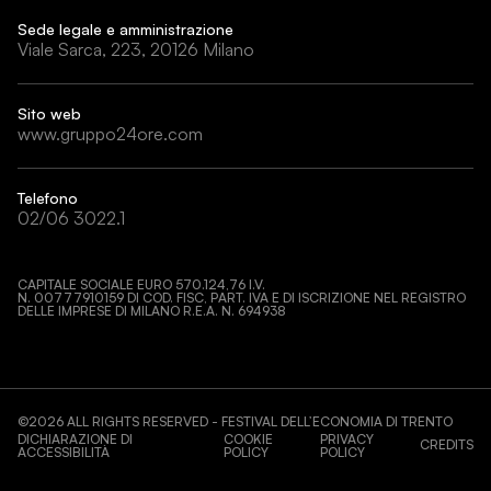
Sede legale e amministrazione
Viale Sarca, 223, 20126 Milano
Sito web
www.gruppo24ore.com
Telefono
02/06 3022.1
CAPITALE SOCIALE EURO 570.124,76 I.V.
N. 00777910159 DI COD. FISC, PART. IVA E DI ISCRIZIONE NEL REGISTRO
DELLE IMPRESE DI MILANO R.E.A. N. 694938
©
2026
ALL RIGHTS RESERVED - FESTIVAL DELL’ECONOMIA DI TRENTO
DICHIARAZIONE DI
COOKIE
PRIVACY
CREDITS
ACCESSIBILITÀ
POLICY
POLICY