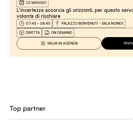
22 MAGGIO
L’incertezza accorcia gli orizzonti, per questo se
volontà di rischiare
07:45
-
08:45
PALAZZO BENVENUTI - SALA NONES
DIRETTA
ON DEMAND
SALVA IN AGENDA
RIVI
Top partner