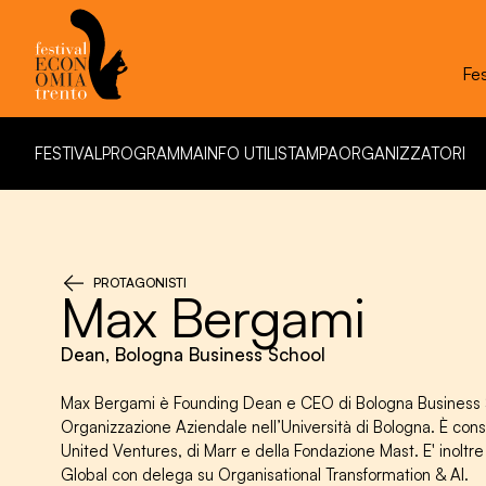
Il tema della 21
FESTIVAL
PROGRAMMA
INFO UTILI
STAMPA
ORGANIZZATORI
FESTIVAL
PROGRAMMA
INFO UTILI
STAMPA
ORGANIZZATORI
PROTAGONISTI
Max Bergami
Dean, Bologna Business School
Max Bergami è Founding Dean e CEO di Bologna Business S
Organizzazione Aziendale nell’Università di Bologna. È cons
United Ventures, di Marr e della Fondazione Mast. E' inoltr
Global con delega su Organisational Transformation & AI.