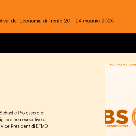
a edizione: “Dal mercato ai nuovi poteri. Le speranze dei giova
chool e Professore di
igliere non esecutivo di
e Vice President di EFMD