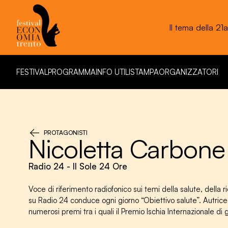
Il tema della 21
Fe
FESTIVAL
PROGRAMMA
INFO UTILI
STAMPA
ORGANIZZATORI
FESTIVAL
PROGRAMMA
INFO UTILI
STAMPA
ORGANIZZATORI
PROTAGONISTI
Nicoletta Carbone
Radio 24 - Il Sole 24 Ore
Voce di riferimento radiofonico sui temi della salute, della 
su Radio 24 conduce ogni giorno “Obiettivo salute”. Autrice di
numerosi premi tra i quali il Premio Ischia Internazionale di 