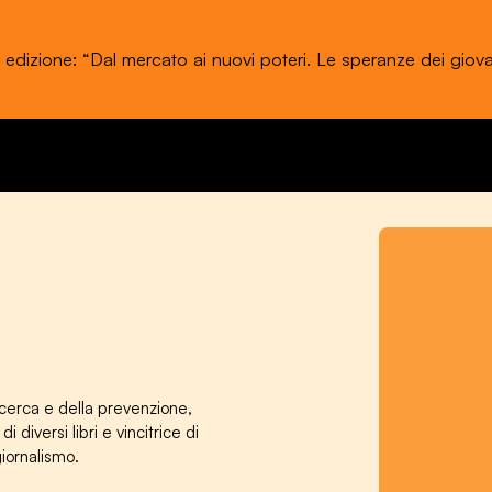
a edizione: “Dal mercato ai nuovi poteri. Le speranze dei giova
stival dell'Economia di Trento 20 - 24 maggio 2026
ricerca e della prevenzione,
 diversi libri e vincitrice di
giornalismo.