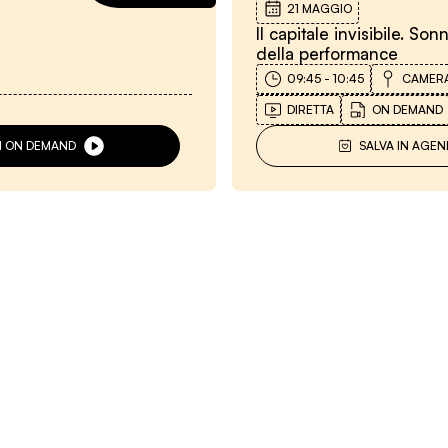
21 MAGGIO
Il capitale invisibile. S
della performance
09:45
-
10:45
CAMERA
DIRETTA
ON DEMAND
VI ON DEMAND
SALVA IN AGEN