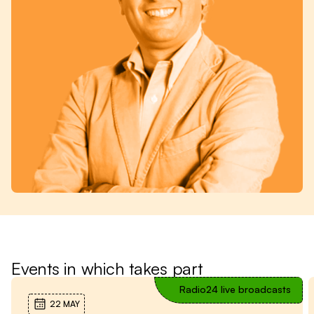
Events in which takes part
Radio24 live broadcasts
22 MAY