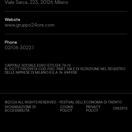
Viale Sarca, 223, 20126 Milano
Website
www.gruppo24ore.com
Phone
02/06 3022.1
CAPITALE SOCIALE EURO 570.124,76 I.V.
N. 00777910159 DI COD. FISC, PART. IVA E DI ISCRIZIONE NEL REGISTRO
DELLE IMPRESE DI MILANO R.E.A. N. 694938
©
2026
ALL RIGHTS RESERVED - FESTIVAL DELL’ECONOMIA DI TRENTO
DICHIARAZIONE DI
COOKIE
PRIVACY
CREDITS
ACCESSIBILITÀ
POLICY
POLICY