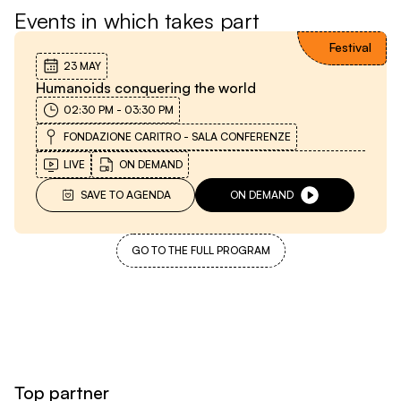
Events in which takes part
Festival
23 MAY
Humanoids conquering the world
02:30 PM
-
03:30 PM
FONDAZIONE CARITRO - SALA CONFERENZE
LIVE
ON DEMAND
SAVE TO AGENDA
ON DEMAND
GO TO THE FULL PROGRAM
Top partner