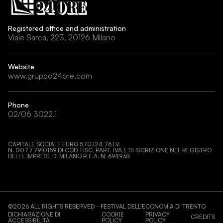
Registered office and administration
Viale Sarca, 223, 20126 Milano
Website
www.gruppo24ore.com
Phone
02/06 3022.1
CAPITALE SOCIALE EURO 570.124,76 I.V.
N. 00777910159 DI COD. FISC, PART. IVA E DI ISCRIZIONE NEL REGISTRO
DELLE IMPRESE DI MILANO R.E.A. N. 694938
©
2026
ALL RIGHTS RESERVED - FESTIVAL DELL’ECONOMIA DI TRENTO
DICHIARAZIONE DI
COOKIE
PRIVACY
CREDITS
ACCESSIBILITÀ
POLICY
POLICY