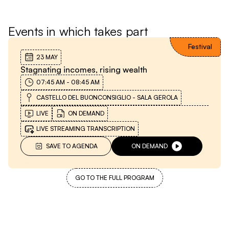
Events in which takes part
Festival
23 MAY
Stagnating incomes, rising wealth
07:45 AM
-
08:45 AM
CASTELLO DEL BUONCONSIGLIO - SALA GEROLA
LIVE
ON DEMAND
LIVE STREAMING TRANSCRIPTION
SAVE TO AGENDA
ON DEMAND
GO TO THE FULL PROGRAM