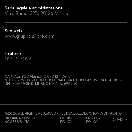
Sede legale e amministrazione
Viale Sarca, 223, 20126 Milano
Sito web
www.gruppo24ore.com
Telefono
02/06 3022.1
CAPITALE SOCIALE EURO 570.124,76 I.V.
N. 00777910159 DI COD. FISC, PART. IVA E DI ISCRIZIONE NEL REGISTRO
DELLE IMPRESE DI MILANO R.E.A. N. 694938
©
2026
ALL RIGHTS RESERVED - FESTIVAL DELL’ECONOMIA DI TRENTO
DICHIARAZIONE DI
COOKIE
PRIVACY
CREDITS
ACCESSIBILITÀ
POLICY
POLICY