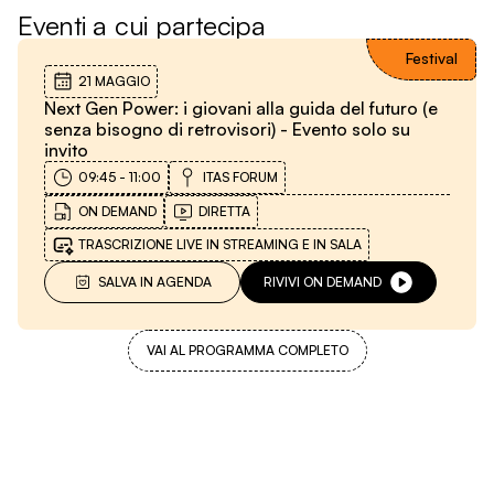
Eventi a cui partecipa
Festival
21 MAGGIO
Next Gen Power: i giovani alla guida del futuro (e
senza bisogno di retrovisori) - Evento solo su
invito
09:45
-
11:00
ITAS FORUM
ON DEMAND
DIRETTA
TRASCRIZIONE LIVE IN STREAMING E IN SALA
SALVA IN AGENDA
RIVIVI ON DEMAND
VAI AL PROGRAMMA COMPLETO