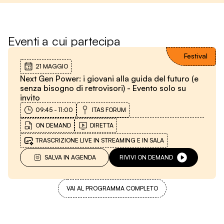
Eventi a cui partecipa
Festival
21 MAGGIO
Next Gen Power: i giovani alla guida del futuro (e
senza bisogno di retrovisori) - Evento solo su
invito
09:45
-
11:00
ITAS FORUM
ON DEMAND
DIRETTA
TRASCRIZIONE LIVE IN STREAMING E IN SALA
SALVA IN AGENDA
RIVIVI ON DEMAND
VAI AL PROGRAMMA COMPLETO