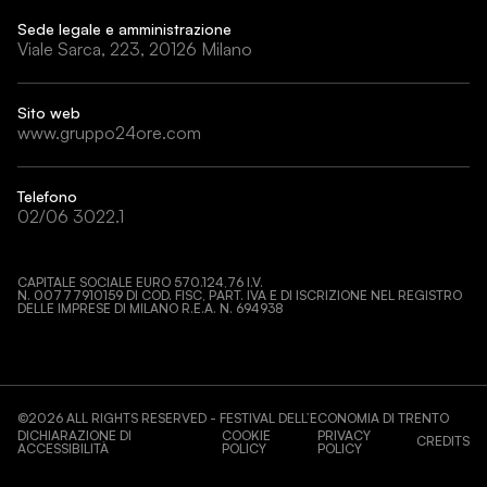
Sede legale e amministrazione
Viale Sarca, 223, 20126 Milano
Sito web
www.gruppo24ore.com
Telefono
02/06 3022.1
CAPITALE SOCIALE EURO 570.124,76 I.V.
N. 00777910159 DI COD. FISC, PART. IVA E DI ISCRIZIONE NEL REGISTRO
DELLE IMPRESE DI MILANO R.E.A. N. 694938
©
2026
ALL RIGHTS RESERVED - FESTIVAL DELL’ECONOMIA DI TRENTO
DICHIARAZIONE DI
COOKIE
PRIVACY
CREDITS
ACCESSIBILITÀ
POLICY
POLICY