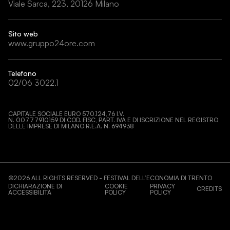
Viale Sarca, 223, 20126 Milano
Sito web
www.gruppo24ore.com
Telefono
02/06 3022.1
CAPITALE SOCIALE EURO 570.124,76 I.V.
N. 00777910159 DI COD. FISC, PART. IVA E DI ISCRIZIONE NEL REGISTRO
DELLE IMPRESE DI MILANO R.E.A. N. 694938
©
2026
ALL RIGHTS RESERVED - FESTIVAL DELL’ECONOMIA DI TRENTO
DICHIARAZIONE DI
COOKIE
PRIVACY
CREDITS
ACCESSIBILITÀ
POLICY
POLICY