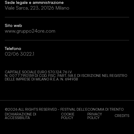
Sede legale e amministrazione
Viale Sarca, 223, 20126 Milano
Sito web
www.gruppo24ore.com
Telefono
02/06 3022.1
CAPITALE SOCIALE EURO 570.124,76 I.V.
N. 00777910159 DI COD. FISC, PART. IVA E DI ISCRIZIONE NEL REGISTRO
DELLE IMPRESE DI MILANO R.E.A. N. 694938
©
2026
ALL RIGHTS RESERVED - FESTIVAL DELL’ECONOMIA DI TRENTO
DICHIARAZIONE DI
COOKIE
PRIVACY
CREDITS
ACCESSIBILITÀ
POLICY
POLICY